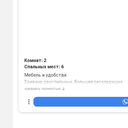
Комнат: 2
Спальных мест: 6
Мебель и удобства:
2дивана двуспальных, большая раскладушка
Дополнительная информация:
Квартира в центре города,от 2400/ночь,сутки 
мероприятия запрещены! Залог от 1000руб.