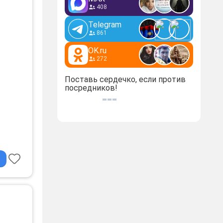
408
Telegram
861
OK.ru
272
Поставь сердечко, если против
посредников!
асовая
к на